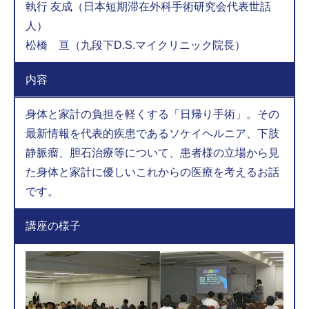
執行 友成（日本短期滞在外科手術研究会代表世話
人）
松橋 亘（九段下D.S.マイクリニック院長）
内容
身体と家計の負担を軽くする「日帰り手術」。その
最新情報を代表的疾患であるソケイヘルニア、下肢
静脈瘤、胆石治療等について、患者様の立場から見
た身体と家計に優しいこれからの医療を考えるお話
です。
講座の様子