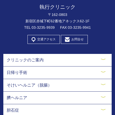
執行クリニック
〒162-0803
新宿区赤城下町62番地アネックス62-1F
TEL
03-3235-9939
FAX 03-3235-9941
交通アクセス
お問合せ
クリニックのご案内
日帰り手術
そけいヘルニア（脱腸）
臍ヘルニア
胆石症