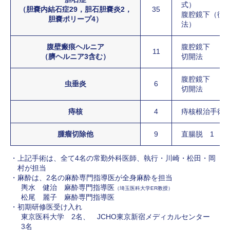
式）
（胆嚢内結石症29，胆石胆嚢炎2，
35
腹腔鏡下（従
胆嚢ポリープ4）
法）
腹壁瘢痕ヘルニア
腹腔鏡下
11
（臍ヘルニア3含む）
切開法
腹腔鏡下
虫垂炎
6
切開法
痔核
4
痔核根治手術
腫瘤切除他
9
直腸脱 1 含
上記手術は、全て4名の常勤外科医師、執行・川崎・松田・岡
村が担当
麻酔は、2名の麻酔専門指導医が全身麻酔を担当
輿水 健治 麻酔専門指導医
（埼玉医科大学ER教授）
松尾 麗子 麻酔専門指導医
初期研修医受け入れ
東京医科大学 2名、 JCHO東京新宿メディカルセンター
3名