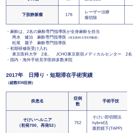
レーザー治療
下肢静脈瘤
178
瘤切除
麻酔は、2名の麻酔専門指導医が全身麻酔を担当
輿水 健治 麻酔専門指導医
（埼玉医科大学ER教授）
松尾 麗子 麻酔専門指導医
初期研修医受け入れ
東京医科大学 2名、 JCHO東京新宿メディカルセンター 2名
国内・海外手術見学医師多数来院
2017年 日帰り・短期滞在手術実績
（総数834症例）
症例
疾患名
手術手技
数
そけい部切開法
そけいヘルニア
752
hybrid法
（初発700、再発52）
腹腔鏡下(TAPP)