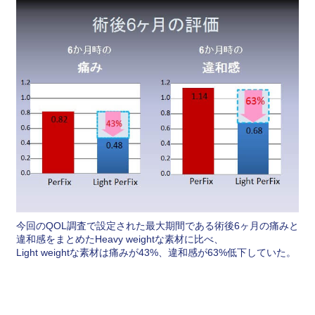
今回のQOL調査で設定された最大期間である術後6ヶ月の痛みと
違和感をまとめたHeavy weightな素材に比べ、
Light weightな素材は痛みが43%、違和感が63%低下していた。