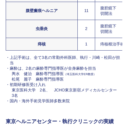
腹腔鏡下
腹壁瘢痕ヘルニア
11
切開法
腹腔鏡下
虫垂炎
2
切開法
痔核
1
痔核根治手術
上記手術は、全て3名の常勤外科医師、執行・川崎・松田が担
当
麻酔は、2名の麻酔専門指導医が全身麻酔を担当
輿水 健治 麻酔専門指導医
（埼玉医科大学ER教授）
松尾 麗子 麻酔専門指導医
初期研修医受け入れ
東京医科大学 2名、 JCHO東京新宿メディカルセンター
3名
国内・海外手術見学医師多数来院
東京ヘルニアセンター・執行クリニックの実績