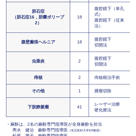
腹腔鏡下（単孔
胆石症
式）
（胆石症16，胆嚢ポリープ
18
腹腔鏡下（従来
2）
法）
腹腔鏡下
腹壁瘢痕ヘルニア
18
切開法
腹腔鏡下
虫垂炎
2
切開法
痔核
2
痔核根治手術
その他
1
腫瘤切除
レーザー治療
下肢静脈瘤
41
硬化療法
麻酔は、2名の麻酔専門指導医が全身麻酔を担当
輿水 健治 麻酔専門指導医
（埼玉医科大学ER教授）
松尾 麗子 麻酔専門指導医