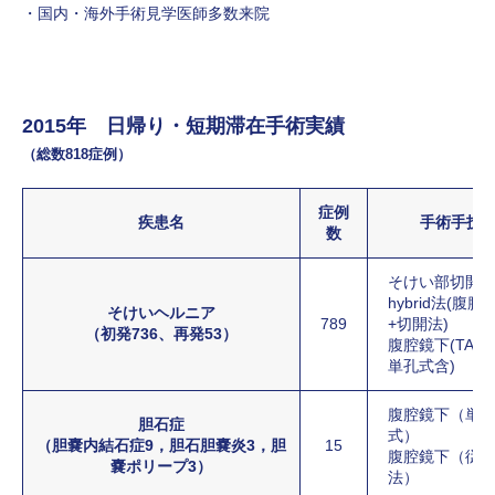
国内・海外手術見学医師多数来院
2015年 日帰り・短期滞在手術実績
（総数818症例）
症例
疾患名
手術手技
数
そけい部切開
hybrid法(腹腔
そけいヘルニア
789
+切開法)
（初発736、再発53）
腹腔鏡下(TAPP
単孔式含)
腹腔鏡下（単
胆石症
式）
（胆嚢内結石症9，胆石胆嚢炎3，胆
15
腹腔鏡下（従
嚢ポリープ3）
法）