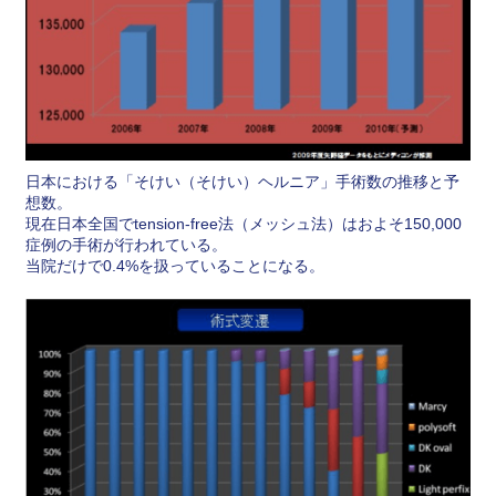
日本における「そけい（そけい）ヘルニア」手術数の推移と予
想数。
現在日本全国でtension-free法（メッシュ法）はおよそ150,000
症例の手術が行われている。
当院だけで0.4%を扱っていることになる。