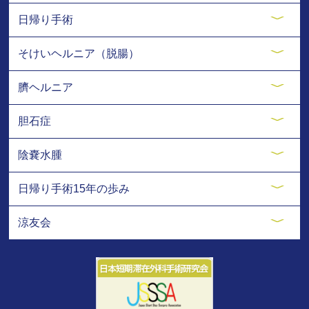
日帰り手術
そけいヘルニア（脱腸）
臍ヘルニア
胆石症
陰嚢水腫
日帰り手術15年の歩み
涼友会