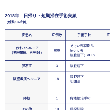
2018年 日帰り・短期滞在手術実績
（総数816症例）
疾患名
症例数
手術手技
症
そけい部切開法
そけいヘルニア
606
hybrid法
（初発550、再発56）
腹腔鏡下(TAPP)
胆石症
3
腹腔鏡下
腹腔鏡下
腹壁瘢痕ヘルニア
18
切開法
痔核
1
痔核根治手術
その他
10
腫瘤切除